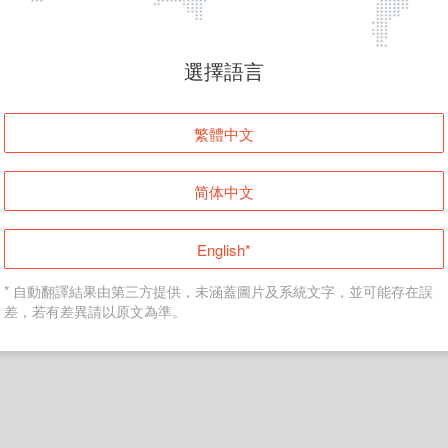
頁面無法顯示
選擇語言
發生錯誤！請登入並再試一次或回到主頁。
繁體中文
登入
简体中文
返回首頁
English*
* 自動翻譯結果由第三方提供，未涵蓋圖片及系統文字，並可能存在誤
差，若有差異請以原文為準。