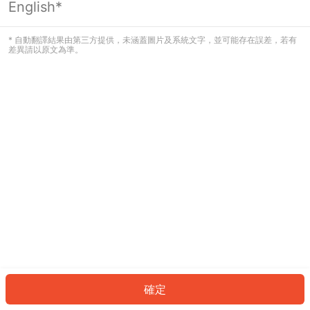
English*
發生錯誤！請登入並再試一次或回到主
頁。
* 自動翻譯結果由第三方提供，未涵蓋圖片及系統文字，並可能存在誤差，若有
差異請以原文為準。
登入
返回首頁
確定
ID: 457e3b9c28e-839b-4afa-93a0-a42fc1e2e0cb