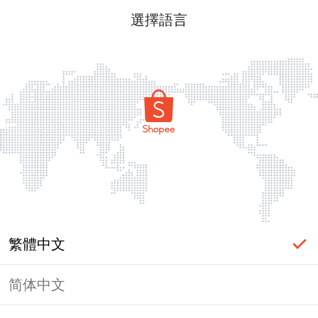
選擇語言
繁體中文
简体中文
頁面無法顯示