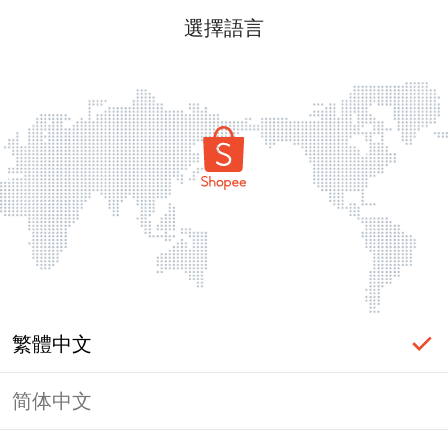
選擇語言
繁體中文
简体中文
頁面無法顯示