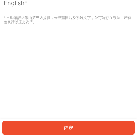
English*
發生錯誤！請登入並再試一次或回到主
頁。
* 自動翻譯結果由第三方提供，未涵蓋圖片及系統文字，並可能存在誤差，若有
差異請以原文為準。
登入
返回首頁
確定
ID: 601bf50a4f8-34dc-42d6-862b-2dd411a73bc1