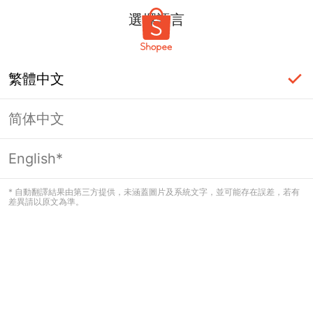
選擇語言
繁體中文
简体中文
頁面無法顯示