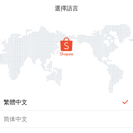
選擇語言
繁體中文
简体中文
頁面無法顯示