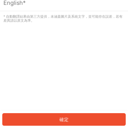
English*
發生錯誤！請登入並再試一次或回到主
頁。
* 自動翻譯結果由第三方提供，未涵蓋圖片及系統文字，並可能存在誤差，若有
差異請以原文為準。
登入
返回首頁
確定
ID: 14043f7dcb5-68ec-473c-a216-564b1571584a