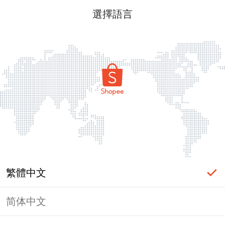
選擇語言
繁體中文
简体中文
頁面無法顯示