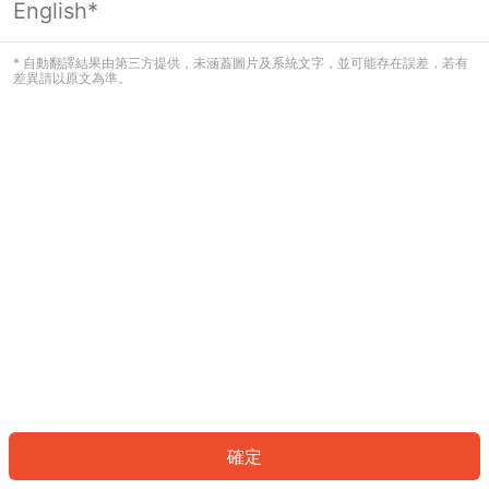
English*
發生錯誤！請登入並再試一次或回到主
頁。
* 自動翻譯結果由第三方提供，未涵蓋圖片及系統文字，並可能存在誤差，若有
差異請以原文為準。
登入
返回首頁
確定
ID: 772dd1d3db8-afa5-47b3-bc9e-fad2d3bf54a6