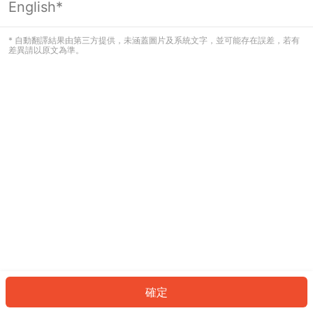
English*
發生錯誤！請登入並再試一次或回到主
頁。
* 自動翻譯結果由第三方提供，未涵蓋圖片及系統文字，並可能存在誤差，若有
差異請以原文為準。
登入
返回首頁
確定
ID: 384c32f33c6-071e-413d-a3a6-7074c1ddfbda