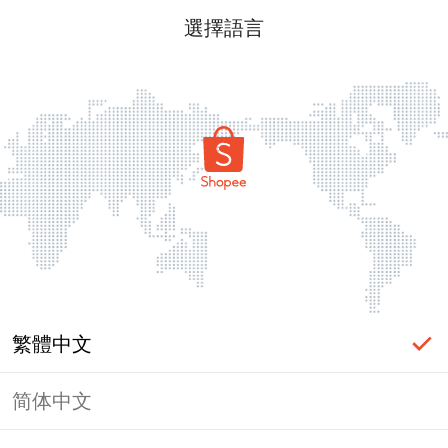
選擇語言
繁體中文
简体中文
頁面無法顯示