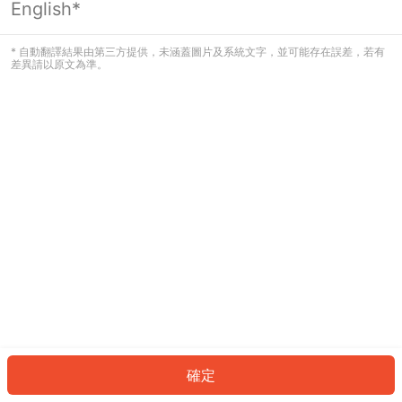
English*
發生錯誤！請登入並再試一次或回到主
頁。
* 自動翻譯結果由第三方提供，未涵蓋圖片及系統文字，並可能存在誤差，若有
差異請以原文為準。
登入
返回首頁
確定
ID: 70326829b60-2381-47e8-9b71-6fe823576df5