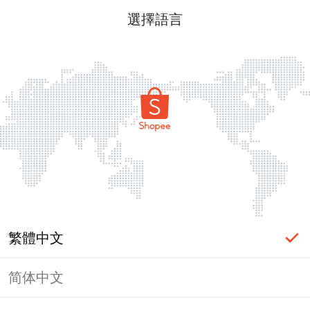
選擇語言
繁體中文
简体中文
頁面無法顯示