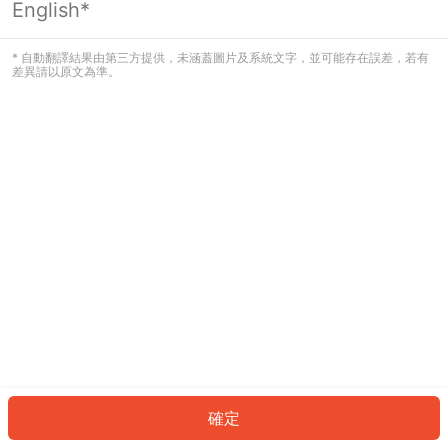
English*
發生錯誤！請登入並再試一次或回到主
頁。
* 自動翻譯結果由第三方提供，未涵蓋圖片及系統文字，並可能存在誤差，若有
差異請以原文為準。
登入
返回首頁
確定
ID: 201c7a0b464-e4c7-44f6-9e47-25842006041a