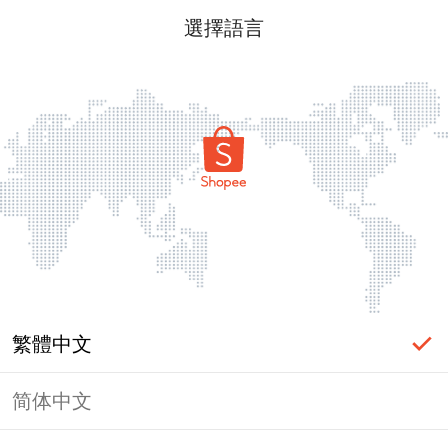
選擇語言
繁體中文
简体中文
頁面無法顯示