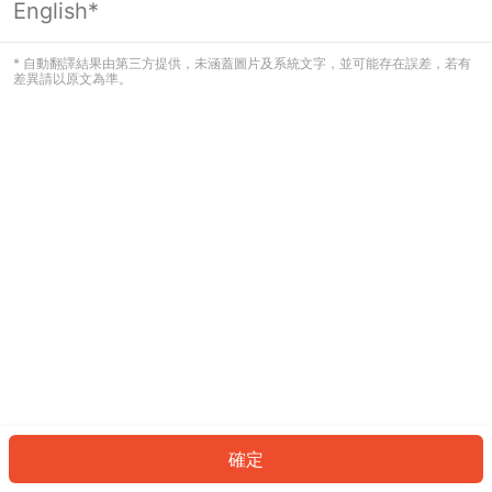
English*
發生錯誤！請登入並再試一次或回到主
頁。
* 自動翻譯結果由第三方提供，未涵蓋圖片及系統文字，並可能存在誤差，若有
差異請以原文為準。
登入
返回首頁
確定
ID: 8694753c93f-d7e1-4e5a-b02d-9af3087017cf