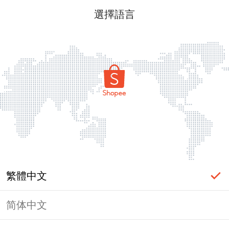
選擇語言
繁體中文
简体中文
頁面無法顯示