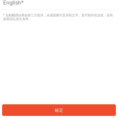
English*
發生錯誤！請登入並再試一次或回到主
頁。
* 自動翻譯結果由第三方提供，未涵蓋圖片及系統文字，並可能存在誤差，若有
差異請以原文為準。
登入
返回首頁
確定
ID: 22625fc0c7e-33f9-42d9-abe1-f530277309a1