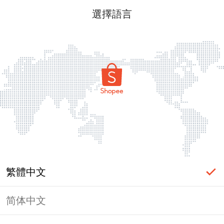
選擇語言
繁體中文
简体中文
頁面無法顯示