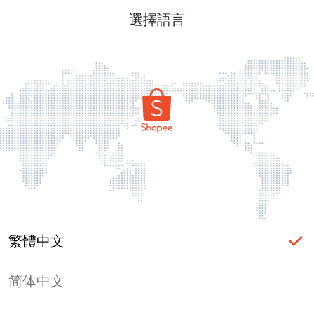
選擇語言
繁體中文
简体中文
頁面無法顯示