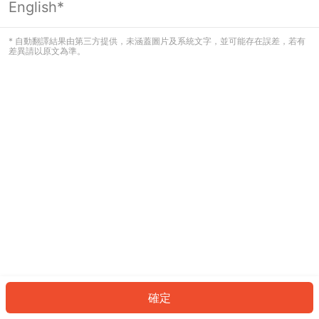
English*
發生錯誤！請登入並再試一次或回到主
頁。
* 自動翻譯結果由第三方提供，未涵蓋圖片及系統文字，並可能存在誤差，若有
差異請以原文為準。
登入
返回首頁
確定
ID: 6576ebcfbbc-b59c-478a-a475-9c3599f4a71f