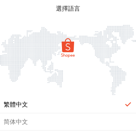
選擇語言
繁體中文
简体中文
頁面無法顯示