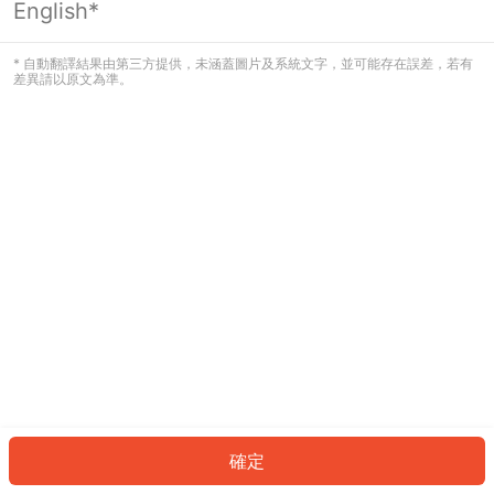
English*
發生錯誤！請登入並再試一次或回到主
頁。
* 自動翻譯結果由第三方提供，未涵蓋圖片及系統文字，並可能存在誤差，若有
差異請以原文為準。
登入
返回首頁
確定
ID: 527369f8583-9a89-4982-b930-4dbf2d26acce