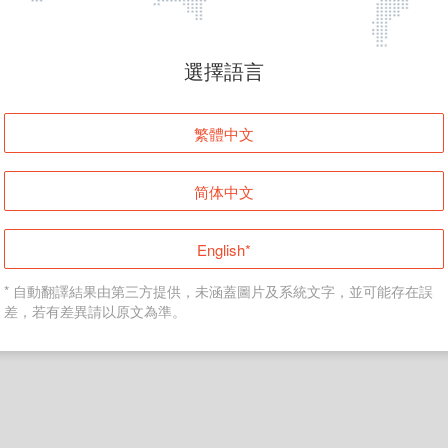
頁面無法顯示
選擇語言
發生錯誤！請登入並再試一次或回到主頁。
繁體中文
登入
简体中文
返回首頁
English*
* 自動翻譯結果由第三方提供，未涵蓋圖片及系統文字，並可能存在誤
差，若有差異請以原文為準。