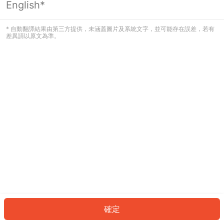
English*
發生錯誤！請登入並再試一次或回到主
頁。
* 自動翻譯結果由第三方提供，未涵蓋圖片及系統文字，並可能存在誤差，若有
差異請以原文為準。
登入
返回首頁
確定
ID: 9532bfa8b5b-26a2-4ab2-82bc-c2e1d3a69146