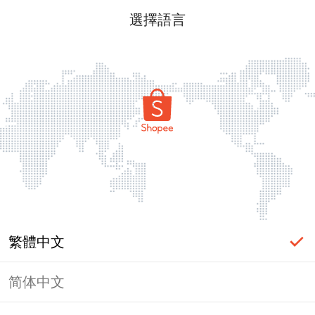
選擇語言
繁體中文
简体中文
頁面無法顯示