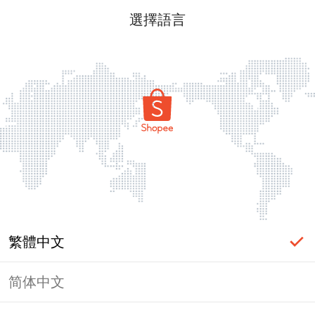
選擇語言
繁體中文
简体中文
頁面無法顯示