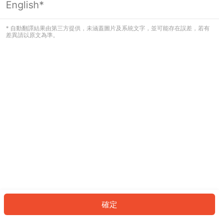
English*
發生錯誤！請登入並再試一次或回到主
頁。
* 自動翻譯結果由第三方提供，未涵蓋圖片及系統文字，並可能存在誤差，若有
差異請以原文為準。
登入
返回首頁
確定
ID: 8643f16141a-6139-44dd-8c11-cfaeb06cf0c5