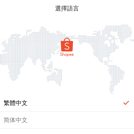
選擇語言
繁體中文
简体中文
頁面無法顯示