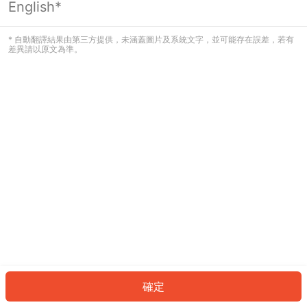
English*
發生錯誤！請登入並再試一次或回到主
頁。
* 自動翻譯結果由第三方提供，未涵蓋圖片及系統文字，並可能存在誤差，若有
差異請以原文為準。
登入
返回首頁
確定
ID: 406a3bd9d27-339f-487d-820c-791c911bd008