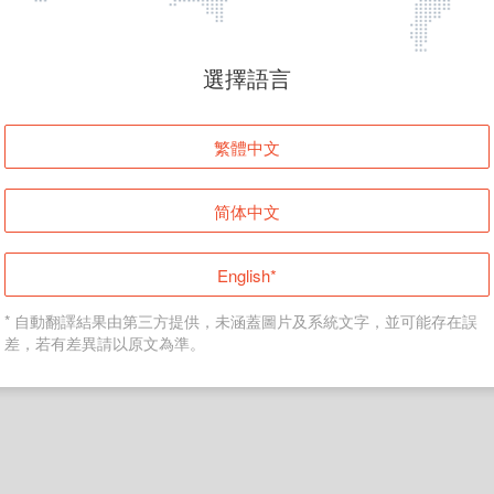
頁面無法顯示
選擇語言
發生錯誤！請登入並再試一次或回到主頁。
繁體中文
登入
简体中文
返回首頁
English*
* 自動翻譯結果由第三方提供，未涵蓋圖片及系統文字，並可能存在誤
差，若有差異請以原文為準。