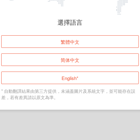
頁面無法顯示
選擇語言
發生錯誤！請登入並再試一次或回到主頁。
繁體中文
登入
简体中文
返回首頁
English*
* 自動翻譯結果由第三方提供，未涵蓋圖片及系統文字，並可能存在誤
差，若有差異請以原文為準。