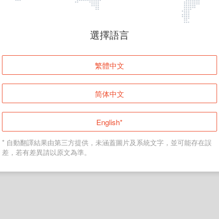
頁面無法顯示
選擇語言
發生錯誤！請登入並再試一次或回到主頁。
繁體中文
登入
简体中文
返回首頁
English*
* 自動翻譯結果由第三方提供，未涵蓋圖片及系統文字，並可能存在誤
差，若有差異請以原文為準。