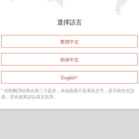
頁面無法顯示
選擇語言
發生錯誤！請登入並再試一次或回到主頁。
繁體中文
登入
简体中文
返回首頁
English*
* 自動翻譯結果由第三方提供，未涵蓋圖片及系統文字，並可能存在誤
差，若有差異請以原文為準。