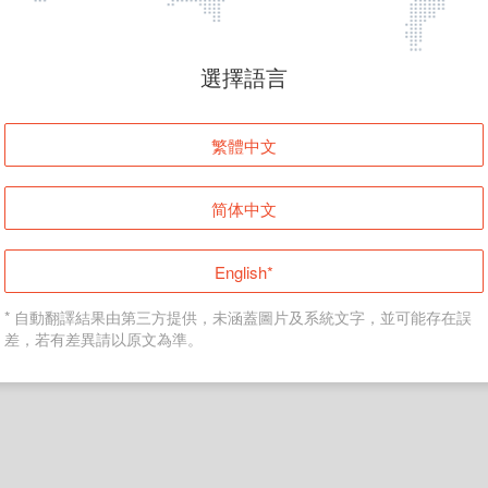
頁面無法顯示
選擇語言
發生錯誤！請登入並再試一次或回到主頁。
繁體中文
登入
简体中文
返回首頁
English*
* 自動翻譯結果由第三方提供，未涵蓋圖片及系統文字，並可能存在誤
差，若有差異請以原文為準。