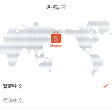
選擇語言
繁體中文
简体中文
頁面無法顯示