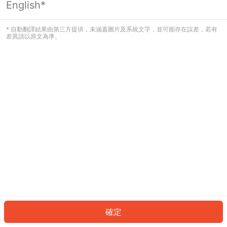
English*
發生錯誤！請登入並再試一次或回到主
頁。
* 自動翻譯結果由第三方提供，未涵蓋圖片及系統文字，並可能存在誤差，若有
差異請以原文為準。
登入
返回首頁
確定
ID: 93339e94699-8fdf-4b13-ad12-9eea7ad378fe