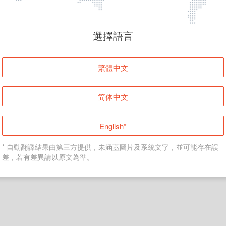
頁面無法顯示
選擇語言
發生錯誤！請登入並再試一次或回到主頁。
繁體中文
登入
简体中文
返回首頁
English*
* 自動翻譯結果由第三方提供，未涵蓋圖片及系統文字，並可能存在誤
差，若有差異請以原文為準。