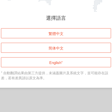
頁面無法顯示
選擇語言
發生錯誤！請登入並再試一次或回到主頁。
繁體中文
登入
简体中文
返回首頁
English*
* 自動翻譯結果由第三方提供，未涵蓋圖片及系統文字，並可能存在誤
差，若有差異請以原文為準。