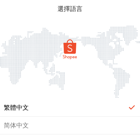
選擇語言
繁體中文
简体中文
頁面無法顯示