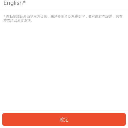
English*
發生錯誤！請登入並再試一次或回到主
頁。
* 自動翻譯結果由第三方提供，未涵蓋圖片及系統文字，並可能存在誤差，若有
差異請以原文為準。
登入
返回首頁
確定
ID: 905c7d7f6b-ac5a-4162-a612-a10970046732