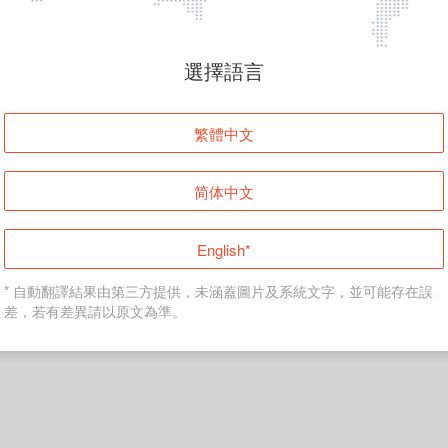
頁面無法顯示
選擇語言
發生錯誤！請登入並再試一次或回到主頁。
繁體中文
登入
简体中文
返回首頁
English*
* 自動翻譯結果由第三方提供，未涵蓋圖片及系統文字，並可能存在誤
差，若有差異請以原文為準。