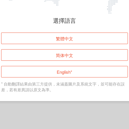
頁面無法顯示
選擇語言
發生錯誤！請登入並再試一次或回到主頁。
繁體中文
登入
简体中文
返回首頁
English*
* 自動翻譯結果由第三方提供，未涵蓋圖片及系統文字，並可能存在誤
差，若有差異請以原文為準。