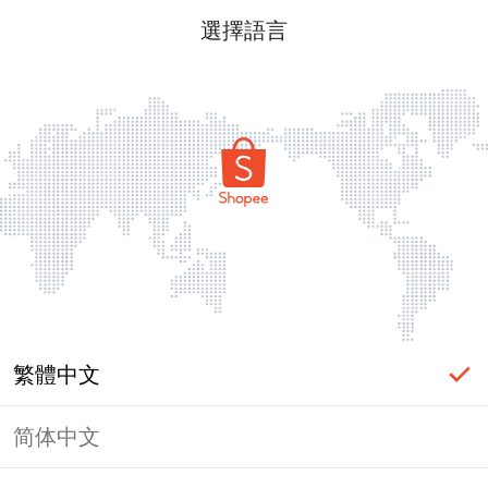
選擇語言
繁體中文
简体中文
頁面無法顯示