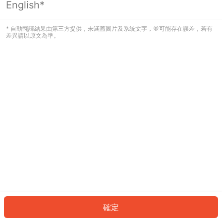
English*
發生錯誤！請登入並再試一次或回到主
頁。
* 自動翻譯結果由第三方提供，未涵蓋圖片及系統文字，並可能存在誤差，若有
差異請以原文為準。
登入
返回首頁
確定
ID: 186abc747fe-0c24-4363-96ab-62e4cc9b3723