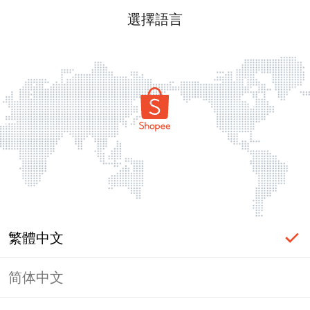
選擇語言
繁體中文
简体中文
頁面無法顯示