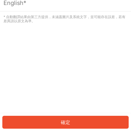
English*
發生錯誤！請登入並再試一次或回到主
頁。
* 自動翻譯結果由第三方提供，未涵蓋圖片及系統文字，並可能存在誤差，若有
差異請以原文為準。
登入
返回首頁
確定
ID: 57316c9f9c5-26f7-4bbe-9f11-8cf9069a698b