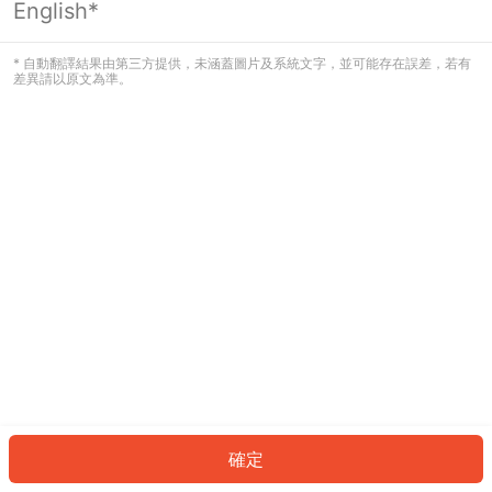
English*
發生錯誤！請登入並再試一次或回到主
頁。
* 自動翻譯結果由第三方提供，未涵蓋圖片及系統文字，並可能存在誤差，若有
差異請以原文為準。
登入
返回首頁
確定
ID: 671e26c66e8-95ad-46a7-bb85-0e75f6940f96