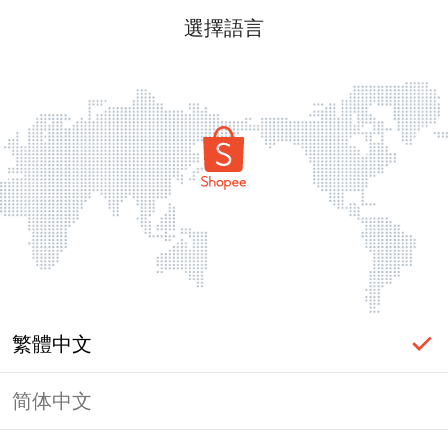
選擇語言
繁體中文
简体中文
頁面無法顯示