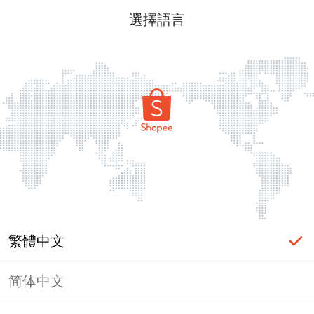
選擇語言
繁體中文
简体中文
頁面無法顯示