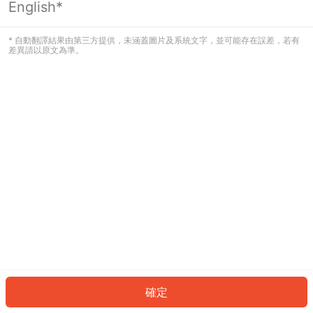
English*
發生錯誤！請登入並再試一次或回到主
頁。
* 自動翻譯結果由第三方提供，未涵蓋圖片及系統文字，並可能存在誤差，若有
差異請以原文為準。
登入
返回首頁
確定
ID: 72780badc8-6896-4f40-b290-8115383c58da