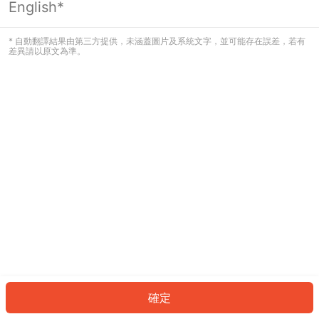
English*
發生錯誤！請登入並再試一次或回到主
頁。
* 自動翻譯結果由第三方提供，未涵蓋圖片及系統文字，並可能存在誤差，若有
差異請以原文為準。
登入
返回首頁
確定
ID: 14ff6581cc-b16c-41cb-ab32-4280c43a23e6