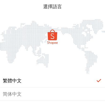
選擇語言
繁體中文
简体中文
頁面無法顯示