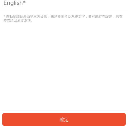
English*
發生錯誤！請登入並再試一次或回到主
頁。
* 自動翻譯結果由第三方提供，未涵蓋圖片及系統文字，並可能存在誤差，若有
差異請以原文為準。
登入
返回首頁
確定
ID: 481f8dfe019-c0ac-40af-abb0-a073f1ec7cf3