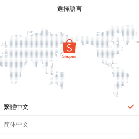
選擇語言
繁體中文
简体中文
頁面無法顯示