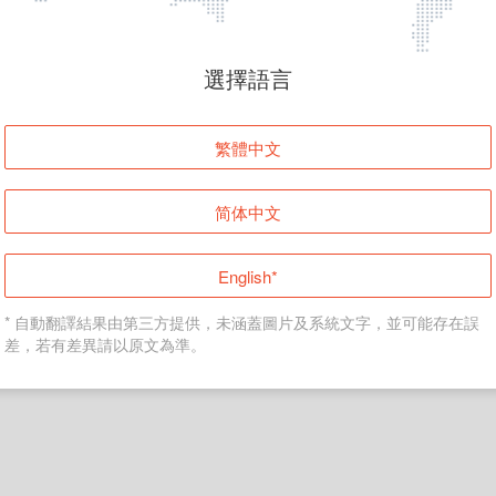
頁面無法顯示
選擇語言
發生錯誤！請登入並再試一次或回到主頁。
繁體中文
登入
简体中文
返回首頁
English*
* 自動翻譯結果由第三方提供，未涵蓋圖片及系統文字，並可能存在誤
差，若有差異請以原文為準。