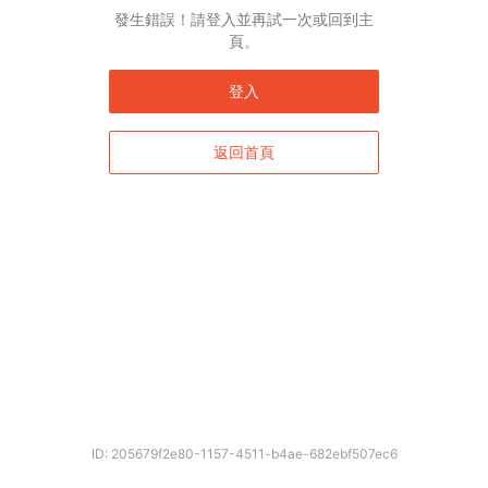
English*
發生錯誤！請登入並再試一次或回到主
頁。
* 自動翻譯結果由第三方提供，未涵蓋圖片及系統文字，並可能存在誤差，若有
差異請以原文為準。
登入
返回首頁
確定
ID: 205679f2e80-1157-4511-b4ae-682ebf507ec6