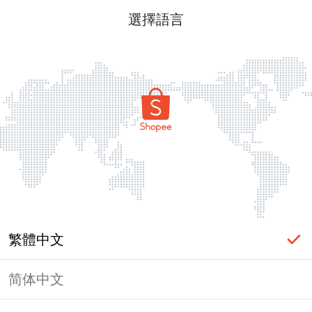
選擇語言
繁體中文
简体中文
頁面無法顯示