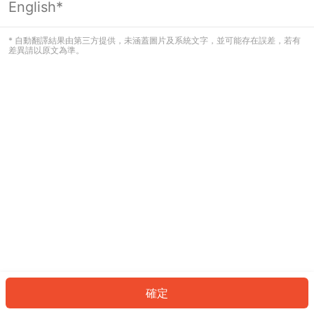
English*
發生錯誤！請登入並再試一次或回到主
頁。
* 自動翻譯結果由第三方提供，未涵蓋圖片及系統文字，並可能存在誤差，若有
差異請以原文為準。
登入
返回首頁
確定
ID: 779298303f6-3d77-4c8d-ac7f-4a17933fc97a