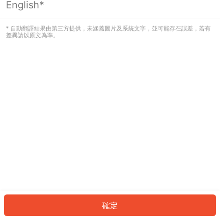
English*
發生錯誤！請登入並再試一次或回到主
頁。
* 自動翻譯結果由第三方提供，未涵蓋圖片及系統文字，並可能存在誤差，若有
差異請以原文為準。
登入
返回首頁
確定
ID: 189593dfbcc-9fb3-4c38-a2d3-bfe11c4ee8af