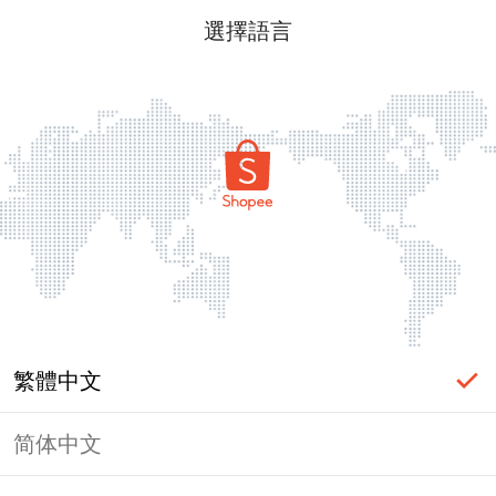
選擇語言
繁體中文
简体中文
頁面無法顯示