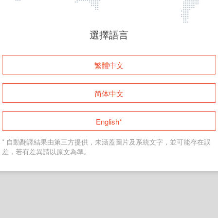
頁面無法顯示
選擇語言
發生錯誤！請登入並再試一次或回到主頁。
繁體中文
登入
简体中文
返回首頁
English*
* 自動翻譯結果由第三方提供，未涵蓋圖片及系統文字，並可能存在誤
差，若有差異請以原文為準。