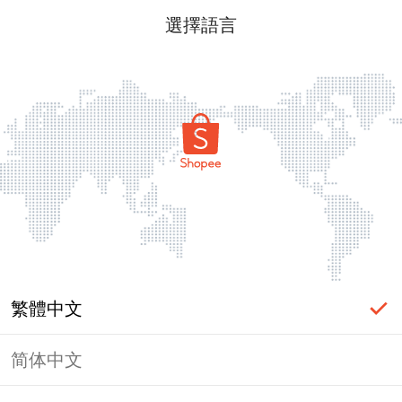
選擇語言
繁體中文
简体中文
頁面無法顯示