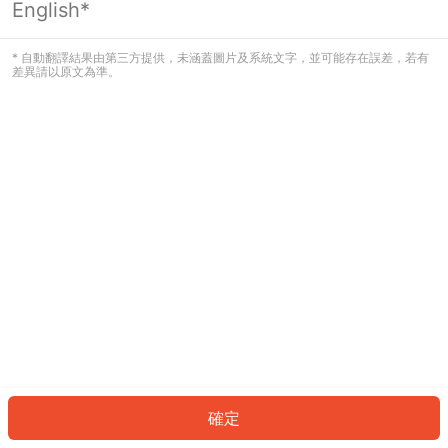
English*
發生錯誤！請登入並再試一次或回到主
頁。
* 自動翻譯結果由第三方提供，未涵蓋圖片及系統文字，並可能存在誤差，若有
差異請以原文為準。
登入
返回首頁
確定
ID: 7885f6723fd-eda4-4224-abf3-451578c4a917