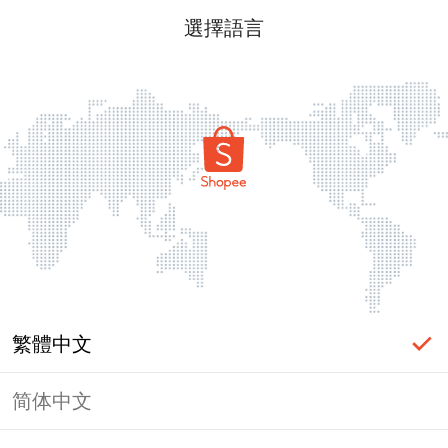
選擇語言
繁體中文
简体中文
頁面無法顯示