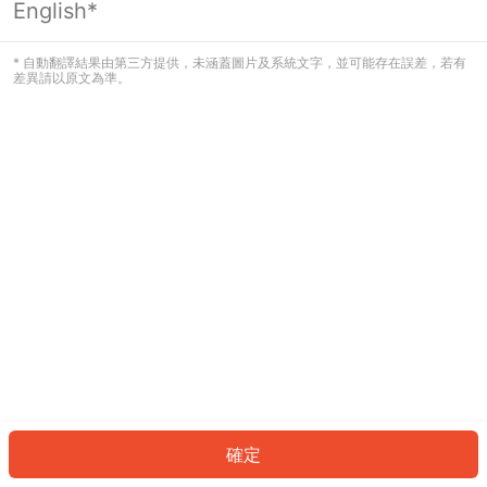
English*
發生錯誤！請登入並再試一次或回到主
頁。
* 自動翻譯結果由第三方提供，未涵蓋圖片及系統文字，並可能存在誤差，若有
差異請以原文為準。
登入
返回首頁
確定
ID: 631c7bb7692-ebff-4045-9bde-d3d3819a9c86