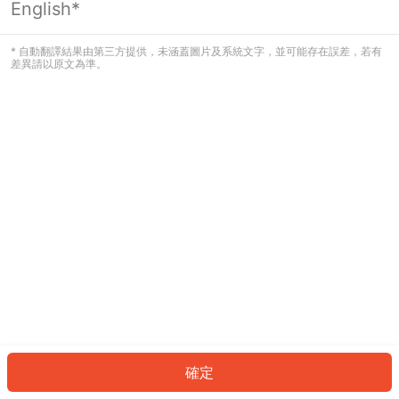
English*
發生錯誤！請登入並再試一次或回到主
頁。
* 自動翻譯結果由第三方提供，未涵蓋圖片及系統文字，並可能存在誤差，若有
差異請以原文為準。
登入
返回首頁
確定
ID: 3972c005e01-7609-45c3-94f5-62b134d72652