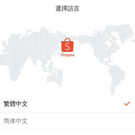
選擇語言
繁體中文
简体中文
頁面無法顯示