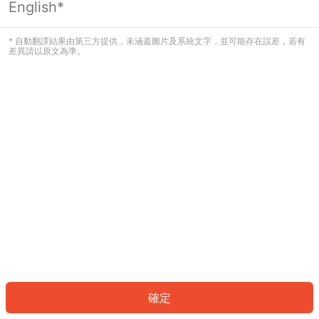
English*
發生錯誤！請登入並再試一次或回到主
頁。
* 自動翻譯結果由第三方提供，未涵蓋圖片及系統文字，並可能存在誤差，若有
差異請以原文為準。
登入
返回首頁
確定
ID: 102646a0411-0840-4544-8c05-e99c5191a136