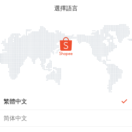
選擇語言
繁體中文
简体中文
頁面無法顯示