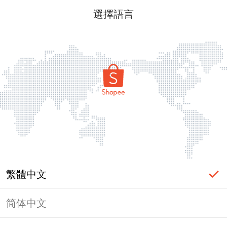
選擇語言
繁體中文
简体中文
頁面無法顯示