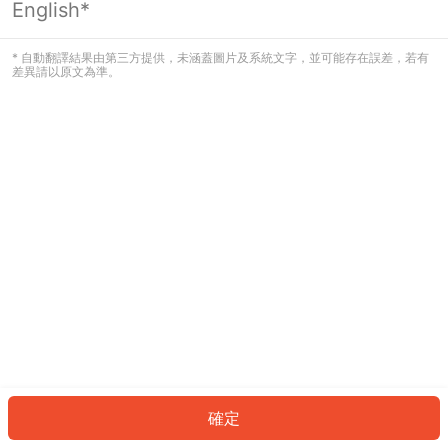
English*
發生錯誤！請登入並再試一次或回到主
頁。
* 自動翻譯結果由第三方提供，未涵蓋圖片及系統文字，並可能存在誤差，若有
差異請以原文為準。
登入
返回首頁
確定
ID: 6044797bfbf-c5d1-426d-8ce0-f3ec2a224a7a