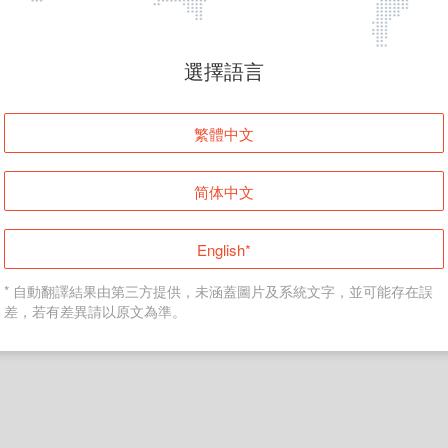
頁面無法顯示
選擇語言
發生錯誤！請登入並再試一次或回到主頁。
繁體中文
登入
简体中文
返回首頁
English*
* 自動翻譯結果由第三方提供，未涵蓋圖片及系統文字，並可能存在誤
差，若有差異請以原文為準。