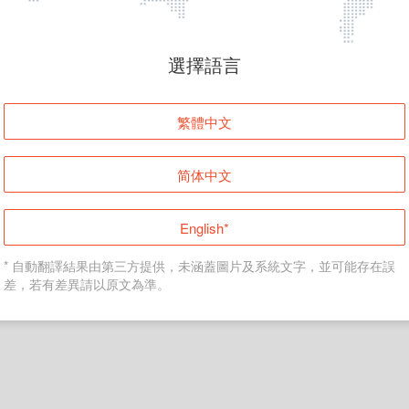
頁面無法顯示
選擇語言
發生錯誤！請登入並再試一次或回到主頁。
繁體中文
登入
简体中文
返回首頁
English*
* 自動翻譯結果由第三方提供，未涵蓋圖片及系統文字，並可能存在誤
差，若有差異請以原文為準。