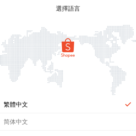
選擇語言
繁體中文
简体中文
頁面無法顯示