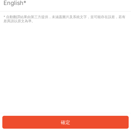
English*
發生錯誤！請登入並再試一次或回到主
頁。
* 自動翻譯結果由第三方提供，未涵蓋圖片及系統文字，並可能存在誤差，若有
差異請以原文為準。
登入
返回首頁
確定
ID: 462e53199ca-9c01-4545-9692-61a13b82d950