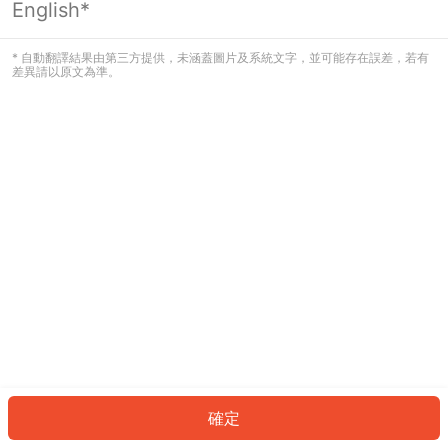
English*
發生錯誤！請登入並再試一次或回到主
頁。
* 自動翻譯結果由第三方提供，未涵蓋圖片及系統文字，並可能存在誤差，若有
差異請以原文為準。
登入
返回首頁
確定
ID: 917c5c215f-7c9e-4e29-97f8-49c0427f0eea