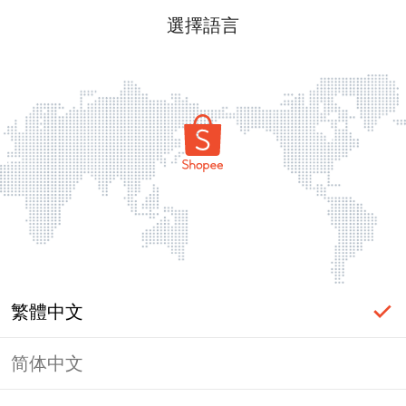
選擇語言
繁體中文
简体中文
頁面無法顯示