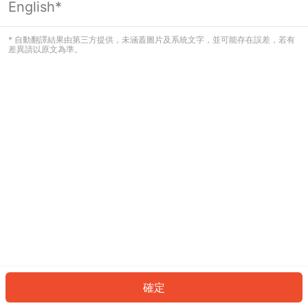
English*
發生錯誤！請登入並再試一次或回到主
頁。
* 自動翻譯結果由第三方提供，未涵蓋圖片及系統文字，並可能存在誤差，若有
差異請以原文為準。
登入
返回首頁
確定
ID: 259b00c710d-ebdf-4767-b5b3-a5bea2cc092f