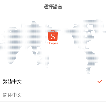
選擇語言
繁體中文
简体中文
頁面無法顯示