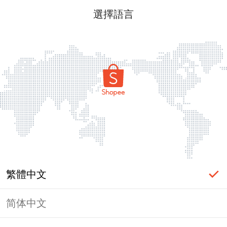
選擇語言
繁體中文
简体中文
頁面無法顯示