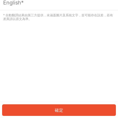
English*
發生錯誤！請登入並再試一次或回到主
頁。
* 自動翻譯結果由第三方提供，未涵蓋圖片及系統文字，並可能存在誤差，若有
差異請以原文為準。
登入
返回首頁
確定
ID: 1628b936e6f-edef-439a-8b73-efcd3db1cc19